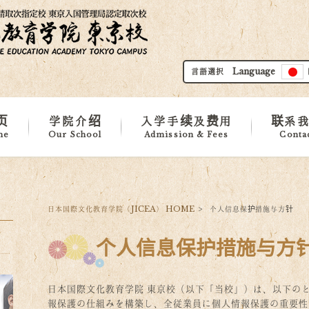
言語選択 Language
页
学院介绍
入学手续及费用
联系
me
Our School
Admission & Fees
Conta
学院概要
学校・设施介绍
浅草・地区介绍
海外事务所
课程
留学申请标准
费用
下载
日本国際文化教育学院（JICEA） HOME
>
个人信息保护措施与方针
个人信息保护措施与方
日本国際文化教育学院 東京校（以下「当校」）は、以下の
報保護の仕組みを構築し、全従業員に個人情報保護の重要性