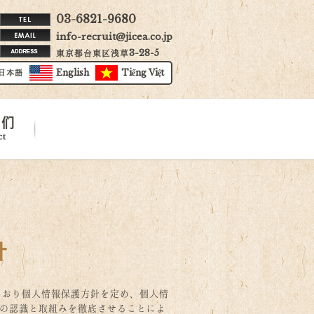
03-6821-9680
info-recruit@jicea.co.jp
東京都台東区浅草3-28-5
日本語
English
Tiếng Việt
我们
ct
针
とおり個人情報保護方針を定め、個人情
の認識と取組みを徹底させることによ