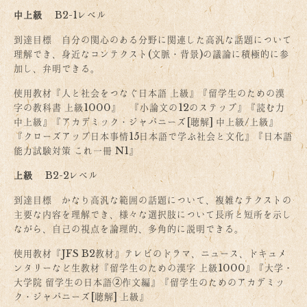
中上級
B2-1レベル
到達目標 自分の関心のある分野に関連した高汎な話題について
理解でき、身近なコンテクスト(文脈・背景)の議論に積極的に参
加し、弁明できる。
使用教材『人と社会をつなぐ日本語 上級』『留学生のための漢
字の教科書 上級1000』 『小論文の12のステップ』『読む力
中上級』『アカデミック・ジャパニーズ[聴解] 中上級/上級』
『クローズアップ日本事情15日本語で学ぶ社会と文化』『日本語
能力試験対策 これ一冊 N1』
上級
B2-2レベル
到達目標 かなり高汎な範囲の話題について、複雑なテクストの
主要な内容を理解でき、様々な選択肢について長所と短所を示し
ながら、自己の視点を論理的、多角的に説明できる。
使用教材『JFS B2教材』テレビのドラマ、ニュース、ドキュメ
ンタリーなど生教材『留学生のための漢字 上級1000』『大学・
大学院 留学生の日本語➁作文編』『留学生のためのアカデミッ
ク・ジャパニーズ[聴解] 上級』