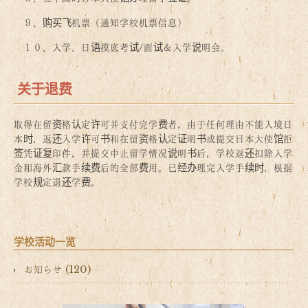
９、购买飞机票（通知学校机票信息）
１０、入学、日语摸底考试/面试＆入学说明会。
关于退费
取得在留资格认定许可并支付完学费者，由于任何理由不能入境日
本时，返还入学许可书和在留资格认定证明书或提交日本大使馆拒
签凭证复印件，并提交中止留学情况说明书后，学校返还扣除入学
金和海外汇款手续费后的全部费用。已经办理完入学手续时，根据
学校规定退还学费。
学校活动一览
お知らせ (120)