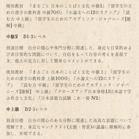
使用教材 『まるごと 日本のことばと文化 中級1』『留学生のた
めの漢字の教科書 中級700』『小論文への12のステップ』『読
む力 中上級』『留学生のためのアカデミック・ジャパニーズ[聴
解] 中級』
中級2
B1-2レベル
到達目標 自分の関心や専門分野に関連した、身近な日常的およ
び非日常的な問題について、自信をもって自分の考えを表現で
き、他人の見方に対して簡単なコメントができる。
使用教材 『まるごと 日本のことばと文化 中級２』『留学生の
ための漢字の教科書 上級1000』『小論文への12のステッ
プ』 『読む力 中級』『留学生のためのアカデミック・ジャパ
ニーズ[聴解] 中上級』『クローズアップ日本事情15日本語で学
ぶ社会と文化』『日本語能力試験 これ一冊 N2』
中上級
B2-1レベル
到達目標 自分の関心のある分野に関連した高汎な話題について
理解でき、身近なコンテクスト(文脈・背景)の議論に積極的に参
加し、弁明できる。