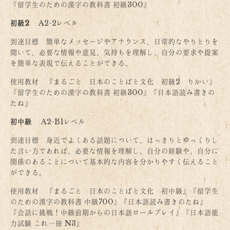
『留学生のための漢字の教科書 初級300』
初級2
A2-2レベル
到達目標 簡単なメッセージやアナウンス、日常的なやりとりを
聞いて、必要な情報や意見、気持ちを理解し、自分の要求や提案
を簡単な表現で伝えることができる。
使用教材 『まるごと 日本のことばと文化 初級2 りかい』
『留学生のための漢字の教科書 初級300』『日本語読み書きの
たね』
初中級
A2-B1レベル
到達目標 身近でよくある話題について、はっきりとゆっくりし
た言い方であれば、必要な情報を理解し、自分の経験や、自分に
関係のあることについて基本的な内容を分かりやすく伝えること
ができる。
使用教材 『まるごと 日本のことばと文化 初中級』『留学生
のための漢字の教科書 中級700』『日本語読み書きのたね』
『会話に挑戦！中級前期からの日本語ロールプレイ』『日本語能
力試験 これ一冊 N3』