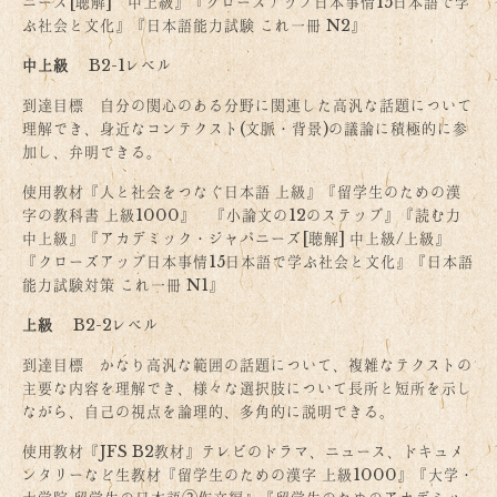
ニーズ[聴解] 中上級』『クローズアップ日本事情15日本語で学
ぶ社会と文化』『日本語能力試験 これ一冊 N2』
中上級
B2-1レベル
到達目標 自分の関心のある分野に関連した高汎な話題について
理解でき、身近なコンテクスト(文脈・背景)の議論に積極的に参
加し、弁明できる。
使用教材『人と社会をつなぐ日本語 上級』『留学生のための漢
字の教科書 上級1000』 『小論文の12のステップ』『読む力
中上級』『アカデミック・ジャパニーズ[聴解] 中上級/上級』
『クローズアップ日本事情15日本語で学ぶ社会と文化』『日本語
能力試験対策 これ一冊 N1』
上級
B2-2レベル
到達目標 かなり高汎な範囲の話題について、複雑なテクストの
主要な内容を理解でき、様々な選択肢について長所と短所を示し
ながら、自己の視点を論理的、多角的に説明できる。
使用教材『JFS B2教材』テレビのドラマ、ニュース、ドキュメ
ンタリーなど生教材『留学生のための漢字 上級1000』『大学・