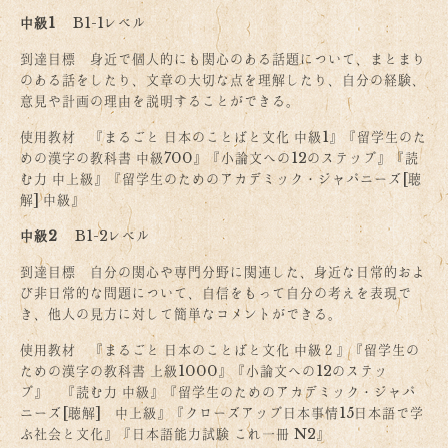
中級1
B1-1レベル
到達目標 身近で個人的にも関心のある話題について、まとまり
のある話をしたり、文章の大切な点を理解したり、自分の経験、
意見や計画の理由を説明することができる。
使用教材 『まるごと 日本のことばと文化 中級1』『留学生のた
めの漢字の教科書 中級700』『小論文への12のステップ』『読
む力 中上級』『留学生のためのアカデミック・ジャパニーズ[聴
解] 中級』
中級2
B1-2レベル
到達目標 自分の関心や専門分野に関連した、身近な日常的およ
び非日常的な問題について、自信をもって自分の考えを表現で
き、他人の見方に対して簡単なコメントができる。
使用教材 『まるごと 日本のことばと文化 中級２』『留学生の
ための漢字の教科書 上級1000』『小論文への12のステッ
プ』 『読む力 中級』『留学生のためのアカデミック・ジャパ
ニーズ[聴解] 中上級』『クローズアップ日本事情15日本語で学
ぶ社会と文化』『日本語能力試験 これ一冊 N2』