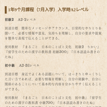
1年9个月課程（7月入学）
入学時A2レベル
初級2
A2-2レベル
到達目標 簡単なメッセージやアナウンス、日常的なやりとりを
聞いて、必要な情報や意見、気持ちを理解し、自分の要求や提案
を簡単な表現で伝えることができる。
使用教材 『まるごと 日本のことばと文化 初級2 りかい』
『留学生のための漢字の教科書 初級300』『日本語読み書きの
たね』
初中級
A2-B1レベル
到達目標 身近でよくある話題について、はっきりとゆっくりし
た言い方であれば、必要な情報を理解し、自分の経験や、自分に
関係のあることについて基本的な内容を分かりやすく伝えること
ができる。
使用教材 『まるごと 日本のことばと文化 初中級』『留学生
のための漢字の教科書 中級700』『日本語読み書きのたね』