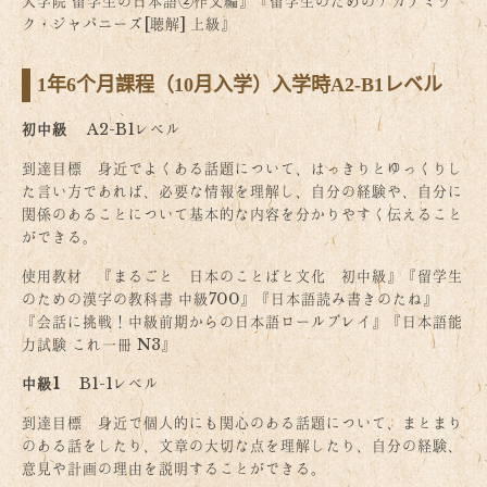
大学院 留学生の日本語➁作文編』『留学生のためのアカデミッ
ク・ジャパニーズ[聴解] 上級』
1年6个月課程（10月入学）
入学時A2-B1レベル
初中級
A2-B1レベル
到達目標 身近でよくある話題について、はっきりとゆっくりし
た言い方であれば、必要な情報を理解し、自分の経験や、自分に
関係のあることについて基本的な内容を分かりやすく伝えること
ができる。
使用教材 『まるごと 日本のことばと文化 初中級』『留学生
のための漢字の教科書 中級700』『日本語読み書きのたね』
『会話に挑戦！中級前期からの日本語ロールプレイ』『日本語能
力試験 これ一冊 N3』
中級1
B1-1レベル
到達目標 身近で個人的にも関心のある話題について、まとまり
のある話をしたり、文章の大切な点を理解したり、自分の経験、
意見や計画の理由を説明することができる。