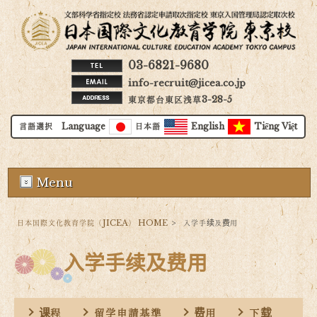
03-6821-9680
info-recruit@jicea.co.jp
東京都台東区浅草3-28-5
言語選択 Language
日本語
English
Tiếng Việt
Menu
日本国際文化教育学院（JICEA） HOME
>
入学手续及费用
入学手续及费用
课程
留学申請基準
费用
下载