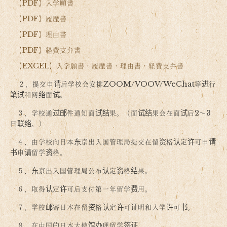
【PDF】入学願書
【PDF】履歴書
【PDF】理由書
【PDF】経費支弁書
【EXCEL】入学願書・履歴書・理由書・経費支弁書
２、提交申请后学校会安排ZOOM/VOOV/WeChat等进行
笔试和网络面试。
３、学校通过邮件通知面试结果。（面试结果会在面试后2～3
日联络。）
４、由学校向日本东京出入国管理局提交在留资格认定许可申请
书申请留学资格。
５、东京出入国管理局公布认定资格结果。
６、取得认定许可后支付第一年留学费用。
７、学校邮寄日本在留资格认定许可证明和入学许可书。
８、在中国的日本大使馆办理留学签证。