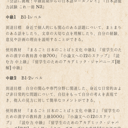
『会話に挑戦！中級前期からの日本語ロールプレイ』『日本語能
力試験 これ一冊 N3』
中級1
B1-1レベル
到達目標 身近で個人的にも関心のある話題について、まとまり
のある話をしたり、文章の大切な点を理解したり、自分の経験、
意見や計画の理由を説明することができる。
使用教材 『まるごと 日本のことばと文化 中級1』『留学生のた
めの漢字の教科書 中級700』『小論文への12のステップ』『読
む力 中上級』『留学生のためのアカデミック・ジャパニーズ[聴
解] 中級』
中級2
B1-2レベル
到達目標 自分の関心や専門分野に関連した、身近な日常的およ
び非日常的な問題について、自信をもって自分の考えを表現で
き、他人の見方に対して簡単なコメントができる。
使用教材 『まるごと 日本のことばと文化 中級２』『留学生の
ための漢字の教科書 上級1000』『小論文への12のステッ
プ』 『読む力 中級』『留学生のためのアカデミック・ジャパ