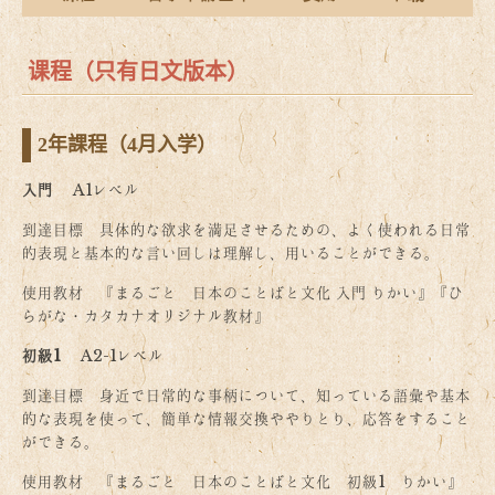
课程（只有日文版本）
2年課程（4月入学）
入門
A1レベル
到達目標 具体的な欲求を満足させるための、よく使われる日常
的表現と基本的な言い回しは理解し、用いることができる。
使用教材 『まるごと 日本のことばと文化 入門 りかい』『ひ
らがな・カタカナオリジナル教材』
初級1
A2-1レベル
到達目標 身近で日常的な事柄について、知っている語彙や基本
的な表現を使って、簡単な情報交換ややりとり、応答をすること
ができる。
使用教材 『まるごと 日本のことばと文化 初級1 りかい』