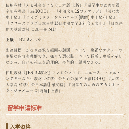
使用教材『人と社会をつなぐ日本語 上級』『留学生のための漢
字の教科書 上級1000』 『小論文の12のステップ』『読む力
中上級』『アカデミック・ジャパニーズ[聴解] 中上級/上級』
『クローズアップ日本事情15日本語で学ぶ社会と文化』『日本語
能力試験対策 これ一冊 N1』
上級
B2-2レベル
到達目標 かなり高汎な範囲の話題について、複雑なテクストの
主要な内容を理解でき、様々な選択肢について長所と短所を示し
ながら、自己の視点を論理的、多角的に説明できる。
使用教材『JFS B2教材』テレビのドラマ、ニュース、ドキュメ
ンタリーなど生教材『留学生のための漢字 上級1000』『大学・
大学院 留学生の日本語➁作文編』『留学生のためのアカデミッ
ク・ジャパニーズ[聴解] 上級』
留学申请标准
入学资格