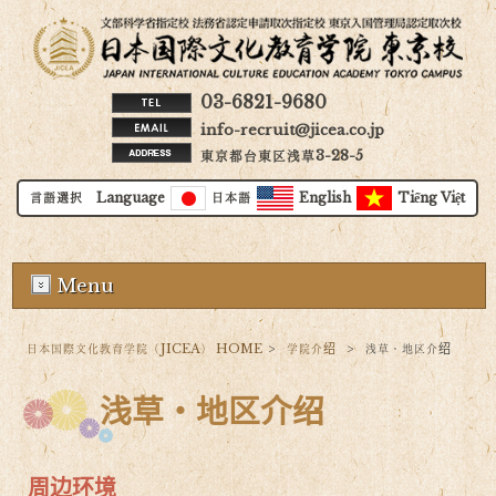
03-6821-9680
info-recruit@jicea.co.jp
東京都台東区浅草3-28-5
言語選択 Language
日本語
English
Tiếng Việt
Menu
日本国際文化教育学院（JICEA） HOME
>
学院介绍
>
浅草・地区介绍
浅草・地区介绍
周边环境