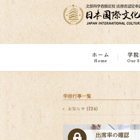
ホーム
学院
Home
Our S
学院概
学校・
浅草・
海外事
学校行事一覧
お知らせ (124)