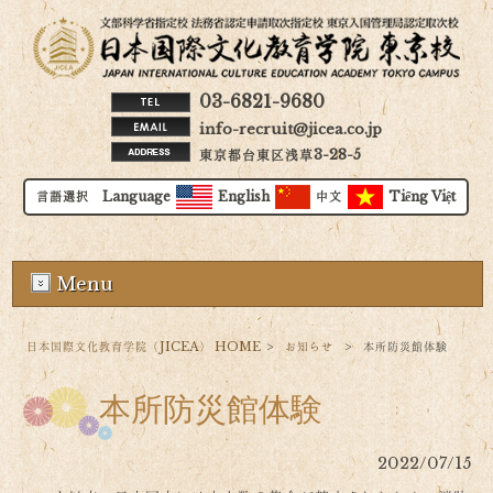
03-6821-9680
info-recruit@jicea.co.jp
東京都台東区浅草3-28-5
言語選択 Language
English
中文
Tiếng Việt
Menu
日本国際文化教育学院（JICEA） HOME
>
お知らせ
>
本所防災館体験
本所防災館体験
2022/07/15