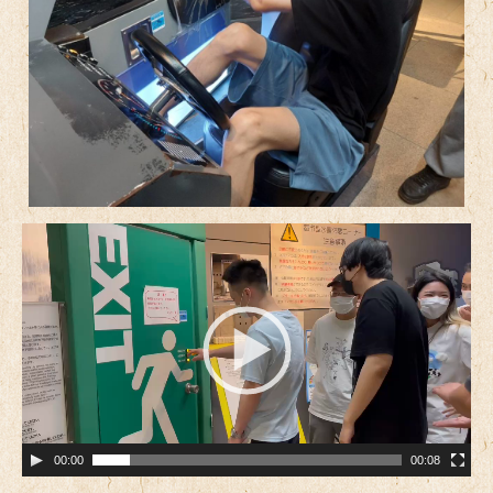
動
画
プ
レ
ー
ヤ
ー
00:00
00:08