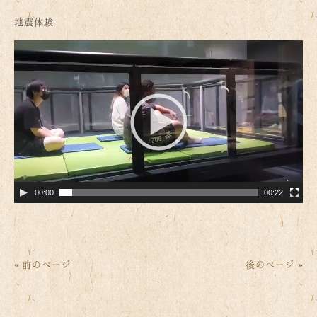
地震体験
動
画
プ
レ
ー
ヤ
ー
00:00
00:22
« 前のページ
後のページ »