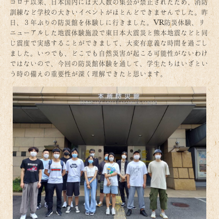
コロナ以来、日本国内には大人数の集会が禁止されたため、消防
訓練など学校の大きいイベントがほとんどできませんでした。昨
日、３年ぶりの防災館を体験しに行きました。VR防災体験、リ
ニューアルした地震体験施設で東日本大震災と熊本地震などと同
じ震度で実感することができまして、大変有意義な時間を過ごし
ました。いつでも、どこでも自然災害が起こる可能性がないわけ
ではないので、今回の防災館体験を通して、学生たちはいざとい
う時の備えの重要性が深く理解できたと思います。