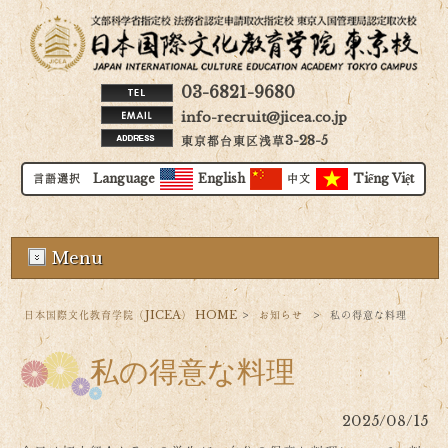
03-6821-9680
info-recruit@jicea.co.jp
東京都台東区浅草3-28-5
言語選択 Language
English
中文
Tiếng Việt
Menu
日本国際文化教育学院（JICEA） HOME
>
お知らせ
>
私の得意な料理
私の得意な料理
2025/08/15