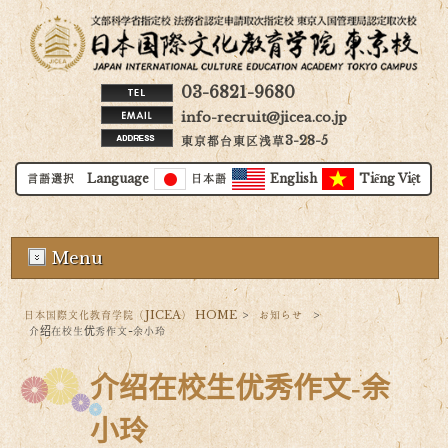
03-6821-9680
info-recruit@jicea.co.jp
東京都台東区浅草3-28-5
言語選択 Language
日本語
English
Tiếng Việt
Menu
日本国際文化教育学院（JICEA） HOME
>
お知らせ
>
介绍在校生优秀作文-余小玲
介绍在校生优秀作文-余
小玲