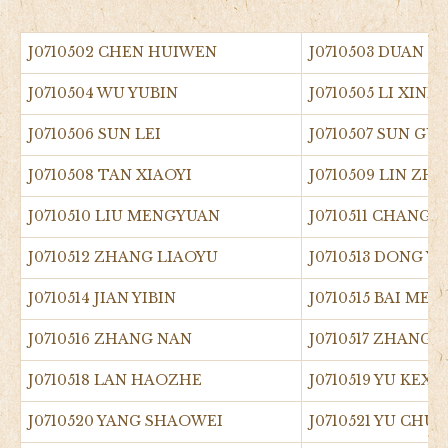
J0710502 CHEN HUIWEN
J0710503 DUAN 
J0710504 WU YUBIN
J0710505 LI XINL
J0710506 SUN LEI
J0710507 SUN G
J0710508 TAN XIAOYI
J0710509 LIN ZHI
J0710510 LIU MENGYUAN
J0710511 CHANG 
J0710512 ZHANG LIAOYU
J0710513 DONG 
J0710514 JIAN YIBIN
J0710515 BAI ME
J0710516 ZHANG NAN
J0710517 ZHANG 
J0710518 LAN HAOZHE
J0710519 YU KEXI
J0710520 YANG SHAOWEI
J0710521 YU CH