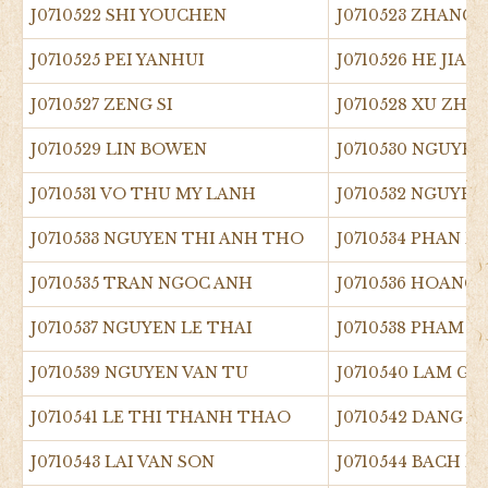
J0710522 SHI YOUCHEN
J0710523 ZHANG
J0710525 PEI YANHUI
J0710526 HE JIAM
J0710527 ZENG SI
J0710528 XU ZHE
J0710529 LIN BOWEN
J0710530 NGUYEN
J0710531 VO THU MY LANH
J0710532 NGUYE
J0710533 NGUYEN THI ANH THO
J0710534 PHAN D
J0710535 TRAN NGOC ANH
J0710536 HOANG
J0710537 NGUYEN LE THAI
J0710538 PHAM 
J0710539 NGUYEN VAN TU
J0710540 LAM GI
J0710541 LE THI THANH THAO
J0710542 DANG 
J0710543 LAI VAN SON
J0710544 BACH 