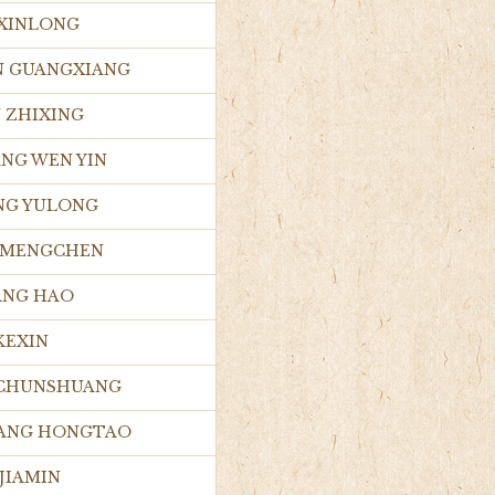
I XINLONG
UN GUANGXIANG
N ZHIXING
ANG WEN YIN
ONG YULONG
AI MENGCHEN
HANG HAO
 KEXIN
U CHUNSHUANG
ZHANG HONGTAO
 JIAMIN