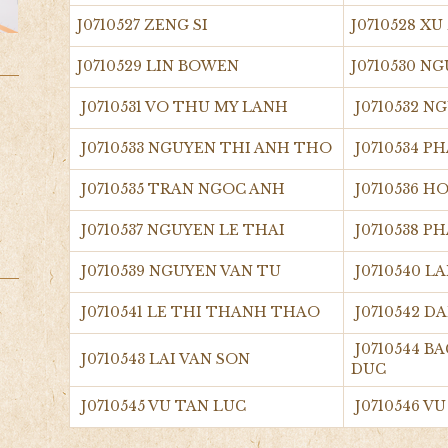
J0710527 ZENG SI
J0710528 X
J0710529 LIN BOWEN
J0710530 N
J0710531 VO THU MY LANH
J0710532 
J0710533 NGUYEN THI ANH THO
J0710534 P
J0710535 TRAN NGOC ANH
J0710536 
J0710537 NGUYEN LE THAI
J0710538 
J0710539 NGUYEN VAN TU
J0710540 L
J0710541 LE THI THANH THAO
J0710542 
J0710544 
J0710543 LAI VAN SON
DUC
J0710545 VU TAN LUC
J0710546 V