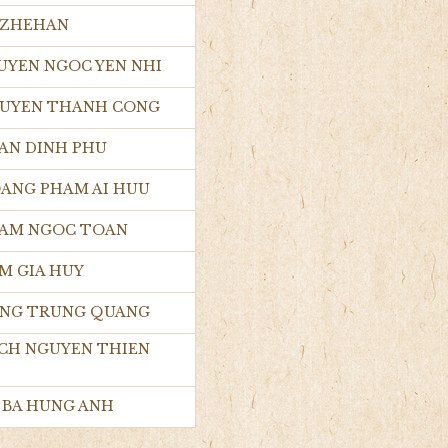
U ZHEHAN
GUYEN NGOC YEN NHI
NGUYEN THANH CONG
HAN DINH PHU
HOANG PHAM AI HUU
PHAM NGOC TOAN
AM GIA HUY
DANG TRUNG QUANG
BACH NGUYEN THIEN
U BA HUNG ANH