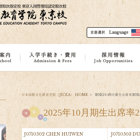
言語選択 Language
案内
入学手続き・費用
採用情報
chool
Admission & Fees
Job Opportunities
要
施設紹介
地域紹介
務所
カリキュラム
留学申請基準
費用
ダウンロード
日本国際文化教育学院（JICEA） HOME
>
2025年10月期生出席率2025
2025年10月期生出席率20
J0710502 CHEN HUIWEN
J0710503 