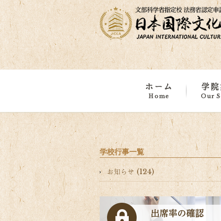
ホーム
学院
Home
Our S
学院概
学校・
浅草・
海外事
学校行事一覧
お知らせ (124)