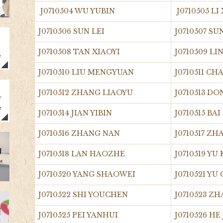
J0710504 WU YUBIN
J0710505 L
J0710506 SUN LEI
J0710507 S
J0710508 TAN XIAOYI
J0710509 LI
J0710510 LIU MENGYUAN
J0710511 CH
J0710512 ZHANG LIAOYU
J0710513 D
J0710514 JIAN YIBIN
J0710515 B
J0710516 ZHANG NAN
J0710517 Z
J0710518 LAN HAOZHE
J0710519 YU
J0710520 YANG SHAOWEI
J0710521 Y
J0710522 SHI YOUCHEN
J0710523 
J0710525 PEI YANHUI
J0710526 HE