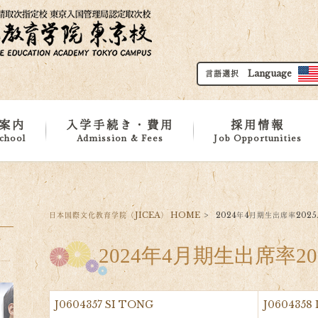
言語選択 Language
案内
入学手続き・費用
採用情報
chool
Admission & Fees
Job Opportunities
要
施設紹介
地域紹介
務所
カリキュラム
留学申請基準
費用
ダウンロード
日本国際文化教育学院（JICEA） HOME
>
2024年4月期生出席率2025.
2024年4月期生出席率202
J0604357 SI TONG
J060435