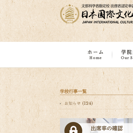
ホーム
学院
Home
Our S
学院概
学校・
浅草・
海外事
学校行事一覧
お知らせ (124)