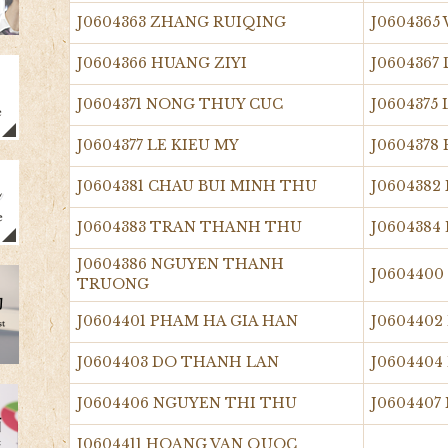
J0604363 ZHANG RUIQING
J0604365
J0604366 HUANG ZIYI
J0604367
J0604371 NONG THUY CUC
J0604375
J0604377 LE KIEU MY
J0604378
J0604381 CHAU BUI MINH THU
J0604382
J0604383 TRAN THANH THU
J0604384
J0604386 NGUYEN THANH
J0604400
TRUONG
J0604401 PHAM HA GIA HAN
J0604402
J0604403 DO THANH LAN
J0604404
J0604406 NGUYEN THI THU
J0604407
J0604411 HOANG VAN QUOC