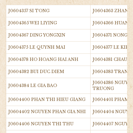
J0604357 SI TONG
J0604363 ZHANG
J0604365 WEI LIYING
J0604366 HUANG 
J0604367 DING YONGXIN
J0604371 NONG 
J0604375 LE QUYNH MAI
J0604377 LE KIE
J0604378 HO HOANG HAI ANH
J0604381 CHAU 
J0604382 BUI DUC DIEM
J0604383 TRAN
J0604386 NGUY
J0604384 LE GIA BAO
TRUONG
J0604400 PHAN THI HIEU GIANG
J0604401 PHAM 
J0604402 NGUYEN PHAN GIA NHI
J0604404 NGUYE
J0604406 NGUYEN THI THU
J0604407 NGUYE